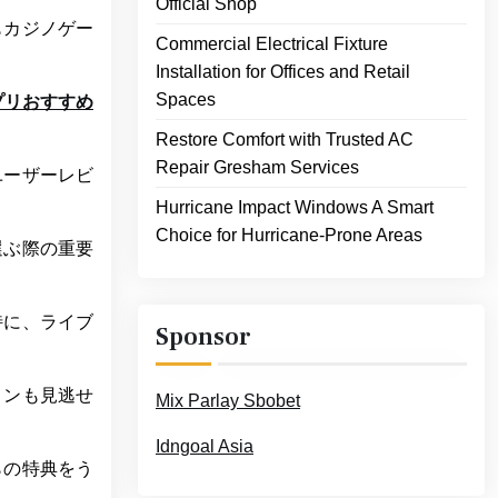
Official Shop
もカジノゲー
Commercial Electrical Fixture
Installation for Offices and Retail
Spaces
プリおすすめ
Restore Comfort with Trusted AC
Repair Gresham Services
ユーザーレビ
Hurricane Impact Windows A Smart
Choice for Hurricane-Prone Areas
選ぶ際の重要
特に、ライブ
Sponsor
ョンも見逃せ
Mix Parlay Sbobet
Idngoal Asia
らの特典をう