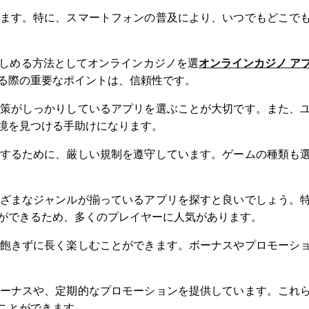
ます。特に、スマートフォンの普及により、いつでもどこで
しめる方法としてオンラインカジノを選
オンラインカジノ ア
る際の重要なポイントは、信頼性です。
策がしっかりしているアプリを選ぶことが大切です。また、
境を見つける手助けになります。
するために、厳しい規制を遵守しています。ゲームの種類も
ざまなジャンルが揃っているアプリを探すと良いでしょう。
ができるため、多くのプレイヤーに人気があります。
飽きずに長く楽しむことができます。ボーナスやプロモーシ
ーナスや、定期的なプロモーションを提供しています。これ
ことができます。