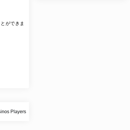
ことができま
sinos Players