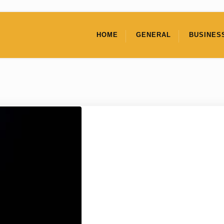
HOME
GENERAL
BUSINES