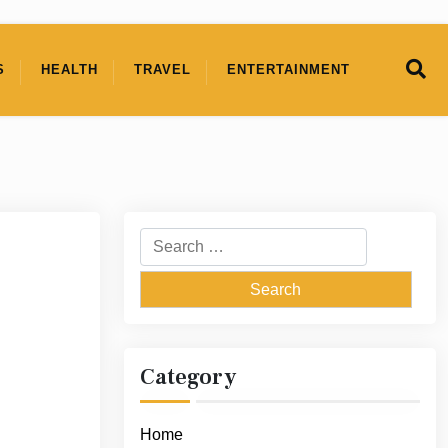
S
HEALTH
TRAVEL
ENTERTAINMENT
Search
for:
Category
Home