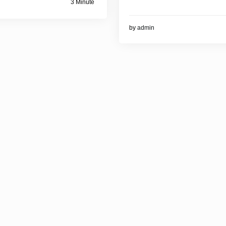
3 Minute
by
admin