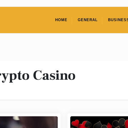
HOME
GENERAL
BUSINES
rypto Casino