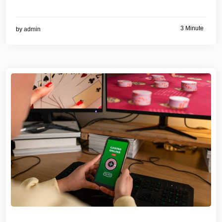
3 Minute
by
admin