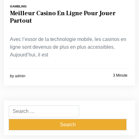
GAMBLING
Meilleur Casino En Ligne Pour Jouer
Partout
Avec l’essor de la technologie mobile, les casinos en
ligne sont devenus de plus en plus accessibles.
Aujourd’hui, il est
3 Minute
by
admin
Search
for: