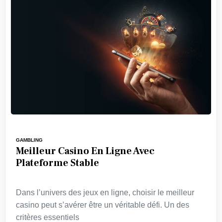
GAMBLING
Meilleur Casino En Ligne Avec
Plateforme Stable
Dans l’univers des jeux en ligne, choisir le meilleur
casino peut s’avérer être un véritable défi. Un des
critères essentiels