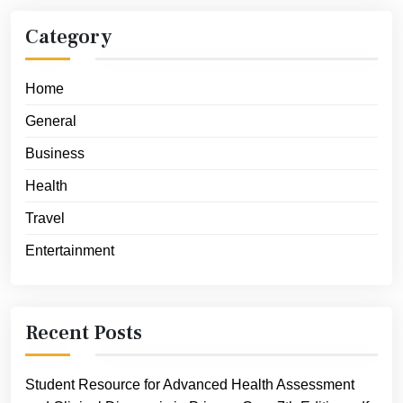
Category
Home
General
Business
Health
Travel
Entertainment
Recent Posts
Student Resource for Advanced Health Assessment