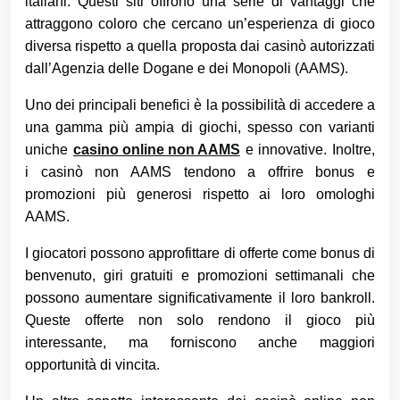
italiani. Questi siti offrono una serie di vantaggi che
attraggono coloro che cercano un’esperienza di gioco
diversa rispetto a quella proposta dai casinò autorizzati
dall’Agenzia delle Dogane e dei Monopoli (AAMS).
Uno dei principali benefici è la possibilità di accedere a
una gamma più ampia di giochi, spesso con varianti
uniche
casino online non AAMS
e innovative. Inoltre,
i casinò non AAMS tendono a offrire bonus e
promozioni più generosi rispetto ai loro omologhi
AAMS.
I giocatori possono approfittare di offerte come bonus di
benvenuto, giri gratuiti e promozioni settimanali che
possono aumentare significativamente il loro bankroll.
Queste offerte non solo rendono il gioco più
interessante, ma forniscono anche maggiori
opportunità di vincita.