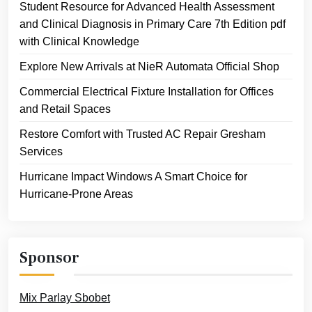
Student Resource for Advanced Health Assessment
and Clinical Diagnosis in Primary Care 7th Edition pdf
with Clinical Knowledge
Explore New Arrivals at NieR Automata Official Shop
Commercial Electrical Fixture Installation for Offices
and Retail Spaces
Restore Comfort with Trusted AC Repair Gresham
Services
Hurricane Impact Windows A Smart Choice for
Hurricane-Prone Areas
Sponsor
Mix Parlay Sbobet