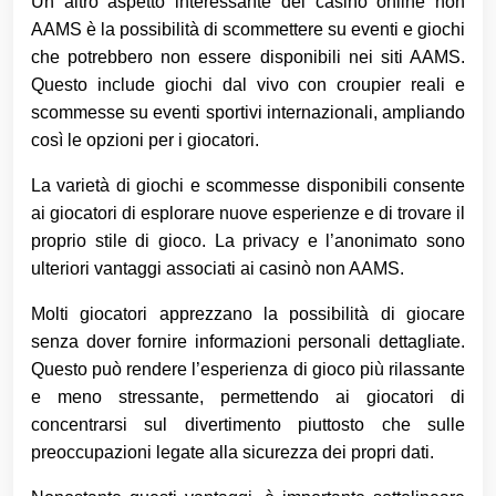
Un altro aspetto interessante dei casinò online non
AAMS è la possibilità di scommettere su eventi e giochi
che potrebbero non essere disponibili nei siti AAMS.
Questo include giochi dal vivo con croupier reali e
scommesse su eventi sportivi internazionali, ampliando
così le opzioni per i giocatori.
La varietà di giochi e scommesse disponibili consente
ai giocatori di esplorare nuove esperienze e di trovare il
proprio stile di gioco. La privacy e l’anonimato sono
ulteriori vantaggi associati ai casinò non AAMS.
Molti giocatori apprezzano la possibilità di giocare
senza dover fornire informazioni personali dettagliate.
Questo può rendere l’esperienza di gioco più rilassante
e meno stressante, permettendo ai giocatori di
concentrarsi sul divertimento piuttosto che sulle
preoccupazioni legate alla sicurezza dei propri dati.