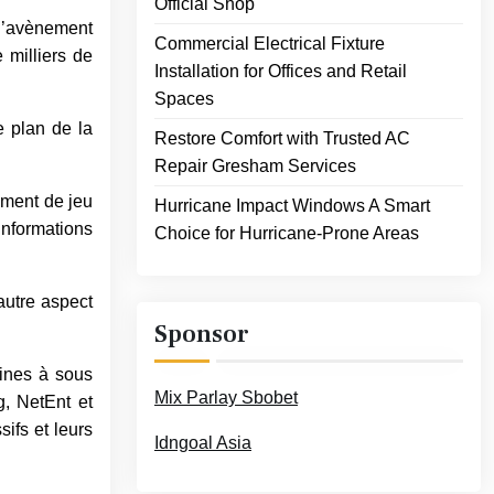
Official Shop
 l’avènement
Commercial Electrical Fixture
 milliers de
Installation for Offices and Retail
Spaces
e plan de la
Restore Comfort with Trusted AC
Repair Gresham Services
ement de jeu
Hurricane Impact Windows A Smart
informations
Choice for Hurricane-Prone Areas
autre aspect
Sponsor
hines à sous
Mix Parlay Sbobet
, NetEnt et
sifs et leurs
Idngoal Asia