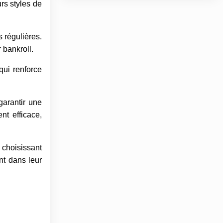
rs styles de
 régulières.
 bankroll.
qui renforce
garantir une
nt efficace,
 choisissant
nt dans leur