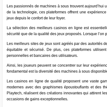
Les passionnés de machines à sous trouvent aujourd’hui un 
de la technologie, ces plateformes offrent une expérience 
jeux depuis le confort de leur foyer.
La sélection des meilleurs casinos en ligne est essentiell
sécurité que de la qualité des jeux proposés. Lorsque l’on pa
Les meilleurs sites de jeux sont agréés par des autorités 
équitable et sécurisé. De plus, ces plateformes utilise
personnelles et bancaires des utilisateurs.
Ainsi, les joueurs peuvent se concentrer sur leur expérien
fondamental est la diversité des machines à sous disponibl
Les casinos en ligne de qualité proposent une vaste gam
modernes avec des graphismes époustouflants et des thè
Playtech, réalisent des créations innovantes qui attirent le
occasions de gains exceptionnelles.