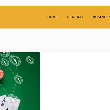
HOME
GENERAL
BUSINES