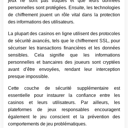
jeux ne sont pas truqués et que leurs données
personnelles sont protégées. Ensuite, les technologies
de chiffrement jouent un rôle vital dans la protection
des informations des utilisateurs.
La plupart des casinos en ligne utilisent des protocoles
de sécurité avancés, tels que le chiffrement SSL, pour
sécuriser les transactions financières et les données
sensibles. Cela signifie que les informations
personnelles et bancaires des joueurs sont cryptées
avant d’être envoyées, rendant leur interception
presque impossible.
Cette couche de sécurité supplémentaire est
essentielle pour instaurer la confiance entre les
casinos et leurs utilisateurs. Par ailleurs, les
plateformes de jeux responsables encouragent
également le jeu conscient et la prévention des
comportements de jeu problématiques.