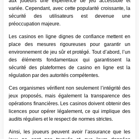
aux joueurs une expérience de jeu accessible et
variée. Cependant, avec cette popularité croissante, la
sécurité des utilisateurs est devenue une
préoccupation majeure.
Les casinos en ligne dignes de confiance mettent en
place des mesures rigoureuses pour garantir un
environnement de jeu sûr et protégé. Tout d’abord, l’un
des éléments fondamentaux qui garantissent la
sécurité des plateformes de casino en ligne est la
régulation par des autorités compétentes.
Ces organismes vérifient non seulement l’intégrité des
jeux proposés, mais également la transparence des
opérations financières. Les casinos doivent obtenir des
licences pour opérer légalement, ce qui implique des
audits réguliers et le respect de normes strictes.
Ainsi, les joueurs peuvent avoir l’assurance que les