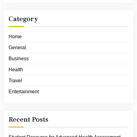
Category
Home
General
Business
Health
Travel
Entertainment
Recent Posts