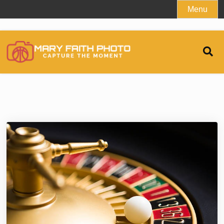
Skip
Menu
to
content