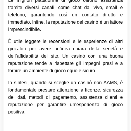
Le migliori piattaforme di gioco offrono assistenza
tramite diversi canali, come chat dal vivo, email e
telefono, garantendo così un contatto diretto e
immediato. Infine, la reputazione del casinò è un fattore
imprescindibile.
È utile leggere le recensioni e le esperienze di altri
giocatori per avere un’idea chiara della serietà e
dell’affidabilità del sito. Un casinò con una buona
reputazione tende a rispettare gli impegni presi e a
fornire un ambiente di gioco equo e sicuro.
In sintesi, quando si sceglie un casinò non AAMS, è
fondamentale prestare attenzione a licenze, sicurezza
dei dati, metodi di pagamento, assistenza clienti e
reputazione per garantire un’esperienza di gioco
positiva.