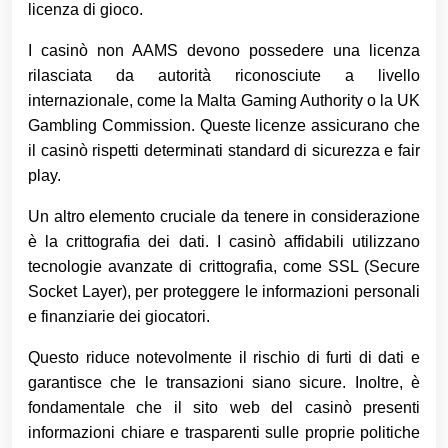
licenza di gioco.
I casinò non AAMS devono possedere una licenza
rilasciata da autorità riconosciute a livello
internazionale, come la Malta Gaming Authority o la UK
Gambling Commission. Queste licenze assicurano che
il casinò rispetti determinati standard di sicurezza e fair
play.
Un altro elemento cruciale da tenere in considerazione
è la crittografia dei dati. I casinò affidabili utilizzano
tecnologie avanzate di crittografia, come SSL (Secure
Socket Layer), per proteggere le informazioni personali
e finanziarie dei giocatori.
Questo riduce notevolmente il rischio di furti di dati e
garantisce che le transazioni siano sicure. Inoltre, è
fondamentale che il sito web del casinò presenti
informazioni chiare e trasparenti sulle proprie politiche