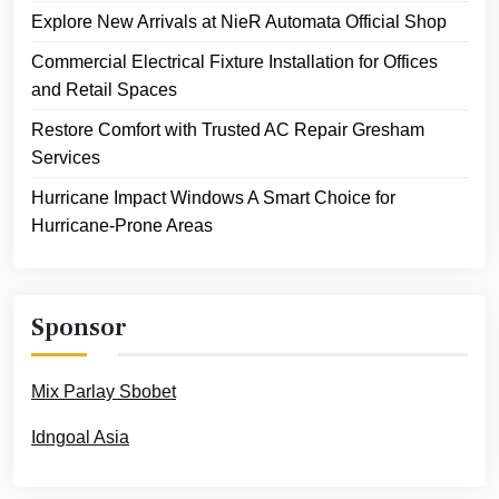
Explore New Arrivals at NieR Automata Official Shop
Commercial Electrical Fixture Installation for Offices
and Retail Spaces
Restore Comfort with Trusted AC Repair Gresham
Services
Hurricane Impact Windows A Smart Choice for
Hurricane-Prone Areas
Sponsor
Mix Parlay Sbobet
Idngoal Asia