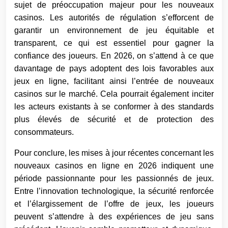
sujet de préoccupation majeur pour les nouveaux
casinos. Les autorités de régulation s’efforcent de
garantir un environnement de jeu équitable et
transparent, ce qui est essentiel pour gagner la
confiance des joueurs. En 2026, on s’attend à ce que
davantage de pays adoptent des lois favorables aux
jeux en ligne, facilitant ainsi l’entrée de nouveaux
casinos sur le marché. Cela pourrait également inciter
les acteurs existants à se conformer à des standards
plus élevés de sécurité et de protection des
consommateurs.
Pour conclure, les mises à jour récentes concernant les
nouveaux casinos en ligne en 2026 indiquent une
période passionnante pour les passionnés de jeux.
Entre l’innovation technologique, la sécurité renforcée
et l’élargissement de l’offre de jeux, les joueurs
peuvent s’attendre à des expériences de jeu sans