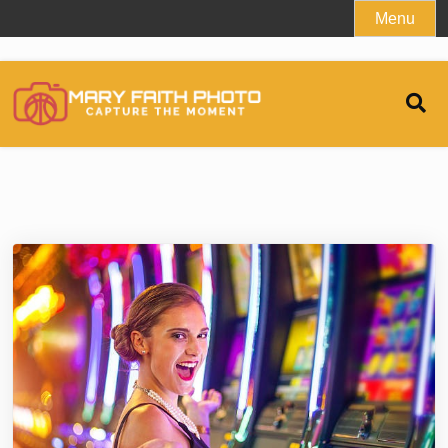
Skip
Menu
to
content