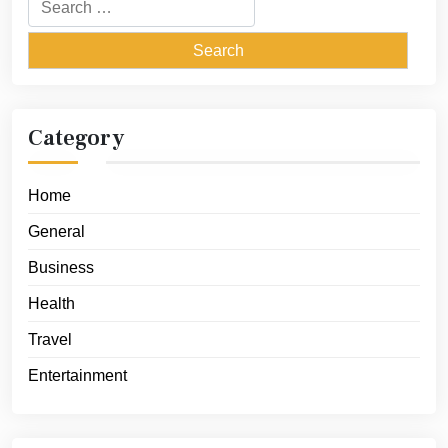
Search
for:
Category
Home
General
Business
Health
Travel
Entertainment