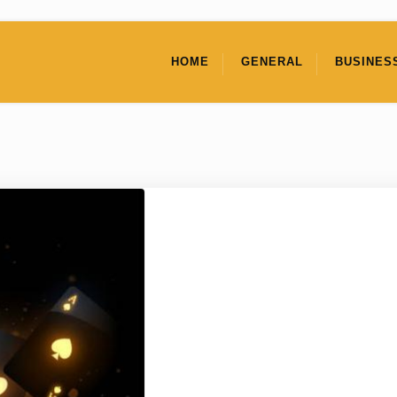
HOME
GENERAL
BUSINES