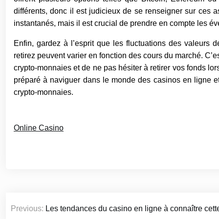
différents, donc il est judicieux de se renseigner sur ces 
instantanés, mais il est crucial de prendre en compte les éve
Enfin, gardez à l’esprit que les fluctuations des valeur
retirez peuvent varier en fonction des cours du marché. C’e
crypto-monnaies et de ne pas hésiter à retirer vos fonds lo
préparé à naviguer dans le monde des casinos en ligne et à
crypto-monnaies.
Online Casino
Post
Previous:
Les tendances du casino en ligne à connaître cet
navigation