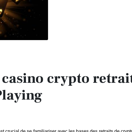
 casino crypto retrai
Playing
st crucial de se familiariser avec les bases des retraits de cry