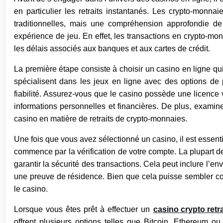
en particulier les retraits instantanés. Les crypto-monn
traditionnelles, mais une compréhension approfondie de l
expérience de jeu. En effet, les transactions en crypto-mon
les délais associés aux banques et aux cartes de crédit.
La première étape consiste à choisir un casino en ligne qu
spécialisent dans les jeux en ligne avec des options de pa
fiabilité. Assurez-vous que le casino possède une licence v
informations personnelles et financières. De plus, examin
casino en matière de retraits de crypto-monnaies.
Une fois que vous avez sélectionné un casino, il est essen
commence par la vérification de votre compte. La plupart des
garantir la sécurité des transactions. Cela peut inclure l’
une preuve de résidence. Bien que cela puisse sembler cont
le casino.
Lorsque vous êtes prêt à effectuer un
casino crypto retra
offrent plusieurs options telles que Bitcoin, Ethereum ou