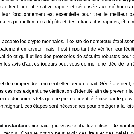
aies offrent une alternative rapide et sécurisée aux méthodes
eur fonctionnement est essentielle pour tirer le meilleur pa
naies permettent des dépôts et des retraits plus rapides, élimi
i accepte les crypto-monnaies. Il existe de nombreux établisse
iement en crypto, mais il est important de vérifier leur légiti
alide et qu’il utilise des protocoles de sécurité robustes pour 
er les avis d’autres joueurs peut vous donner une idée de la r
tiel de comprendre comment effectuer un retrait. Généralement, 
 casinos exigent une vérification d’identité afin de prévenir la
envoi de documents tels qu’une pièce d’identité émise par le gou
raignant, ces étapes sont nécessaires pour protéger à la fois 
it instantané
-monnaie que vous souhaitez utiliser. De nombr
 Litecoin. Chaque option peut avoir des frais et des délais d