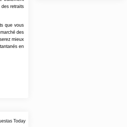
des retraits
nts que vous
u marché des
 serez mieux
stantanés en
uestas Today