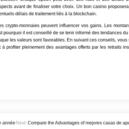
aspects avant de finaliser votre choix. Un bon casino proposera 
ntuels délais de traitement liés à la blockchain.
s des crypto-monnaies peuvent influencer vos gains. Les monta
st pourquoi il est conseillé de se tenir informé des tendances d
rsque les valeurs sont favorables. En suivant ces conseils, vous
 profiter pleinement des avantages offerts par les retraits in
te année
Next:
Compare the Advantages of mejores casas de ap