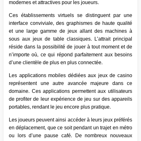
modernes et attractives pour les joueurs.
Ces établissements virtuels se distinguent par une
interface conviviale, des graphismes de haute qualité
et une large gamme de jeux allant des machines à
sous aux jeux de table classiques. L’attrait principal
réside dans la possibilité de jouer à tout moment et de
n’importe où, ce qui répond parfaitement aux besoins
d’une clientèle de plus en plus connectée.
Les applications mobiles dédiées aux jeux de casino
représentent une autre avancée majeure dans ce
domaine. Ces applications permettent aux utilisateurs
de profiter de leur expérience de jeu sur des appareils
portables, rendant le jeu encore plus pratique.
Les joueurs peuvent ainsi accéder à leurs jeux préférés
en déplacement, que ce soit pendant un trajet en métro
ou lors d’une pause café. De nombreux nouveaux