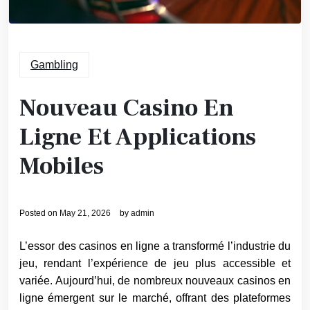
Gambling
Nouveau Casino En
Ligne Et Applications
Mobiles
Posted on
May 21, 2026
by
admin
L’essor des casinos en ligne a transformé l’industrie du
jeu, rendant l’expérience de jeu plus accessible et
variée. Aujourd’hui, de nombreux nouveaux casinos en
ligne émergent sur le marché, offrant des plateformes