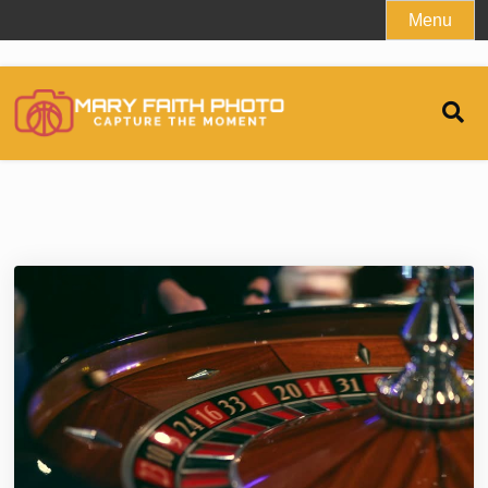
Skip
Menu
to
content