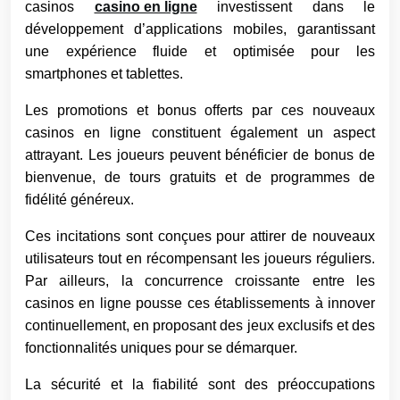
casinos
casino en ligne
investissent dans le
développement d’applications mobiles, garantissant
une expérience fluide et optimisée pour les
smartphones et tablettes.
Les promotions et bonus offerts par ces nouveaux
casinos en ligne constituent également un aspect
attrayant. Les joueurs peuvent bénéficier de bonus de
bienvenue, de tours gratuits et de programmes de
fidélité généreux.
Ces incitations sont conçues pour attirer de nouveaux
utilisateurs tout en récompensant les joueurs réguliers.
Par ailleurs, la concurrence croissante entre les
casinos en ligne pousse ces établissements à innover
continuellement, en proposant des jeux exclusifs et des
fonctionnalités uniques pour se démarquer.
La sécurité et la fiabilité sont des préoccupations