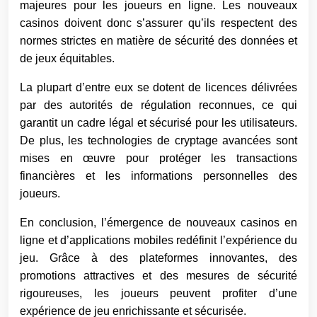
majeures pour les joueurs en ligne. Les nouveaux
casinos doivent donc s’assurer qu’ils respectent des
normes strictes en matière de sécurité des données et
de jeux équitables.
La plupart d’entre eux se dotent de licences délivrées
par des autorités de régulation reconnues, ce qui
garantit un cadre légal et sécurisé pour les utilisateurs.
De plus, les technologies de cryptage avancées sont
mises en œuvre pour protéger les transactions
financières et les informations personnelles des
joueurs.
En conclusion, l’émergence de nouveaux casinos en
ligne et d’applications mobiles redéfinit l’expérience du
jeu. Grâce à des plateformes innovantes, des
promotions attractives et des mesures de sécurité
rigoureuses, les joueurs peuvent profiter d’une
expérience de jeu enrichissante et sécurisée.