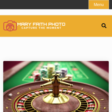
Skip
Menu
to
content