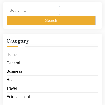
Search
for:
Category
Home
General
Business
Health
Travel
Entertainment