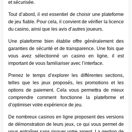
et sécurisée.
Tout d’abord, il est essentiel de choisir une plateforme
de jeu fiable. Pour cela, il convient de vérifier la licence
du casino, ainsi que les avis d’autres joueurs.
Une plateforme bien établie offre généralement des
garanties de sécurité et de transparence. Une fois que
vous avez sélectionné un casino en ligne, il est
important de vous familiariser avec l’interface.
Prenez le temps d’explorer les différentes sections,
telles que les jeux proposés, les promotions et les
options de paiement. Cela vous permettra de mieux
comprendre comment fonctionne la plateforme et
d’optimiser votre expérience de jeu.
De nombreux casinos en ligne proposent des versions
de démonstration de leurs jeux, ce qui vous permet de
vous entraîner sans risquer votre argent. La gestion de