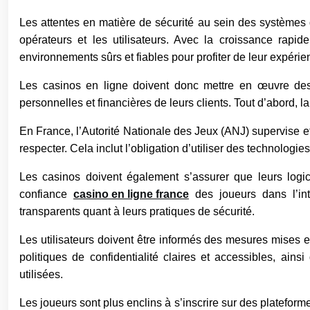
Les attentes en matière de sécurité au sein des systèmes
opérateurs et les utilisateurs. Avec la croissance rapid
environnements sûrs et fiables pour profiter de leur expérie
Les casinos en ligne doivent donc mettre en œuvre des
personnelles et financières de leurs clients. Tout d’abord, l
En France, l’Autorité Nationale des Jeux (ANJ) supervise et
respecter. Cela inclut l’obligation d’utiliser des technologi
Les casinos doivent également s’assurer que leurs logici
confiance
casino en ligne france
des joueurs dans l’int
transparents quant à leurs pratiques de sécurité.
Les utilisateurs doivent être informés des mesures mises 
politiques de confidentialité claires et accessibles, ai
utilisées.
Les joueurs sont plus enclins à s’inscrire sur des plateform