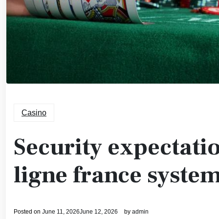
Casino
Security expectatio
ligne france syste
Posted on
June 11, 2026
June 12, 2026
by
admin