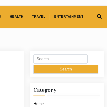
S
HEALTH
TRAVEL
ENTERTAINMENT
Search
for:
Category
Home