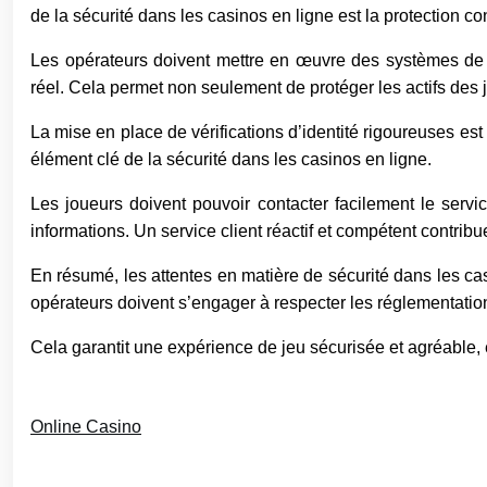
de la sécurité dans les casinos en ligne est la protection cont
Les opérateurs doivent mettre en œuvre des systèmes de d
réel. Cela permet non seulement de protéger les actifs des j
La mise en place de vérifications d’identité rigoureuses est
élément clé de la sécurité dans les casinos en ligne.
Les joueurs doivent pouvoir contacter facilement le serv
informations. Un service client réactif et compétent contribue
En résumé, les attentes en matière de sécurité dans les ca
opérateurs doivent s’engager à respecter les réglementations,
Cela garantit une expérience de jeu sécurisée et agréable, 
Online Casino