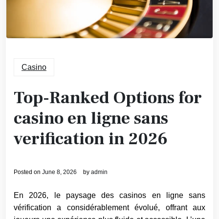
Casino
Top-Ranked Options for
casino en ligne sans
verification in 2026
Posted on
June 8, 2026
by
admin
En 2026, le paysage des casinos en ligne sans
vérification a considérablement évolué, offrant aux