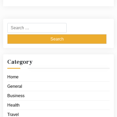
Search
for:
Category
Home
General
Business
Health
Travel