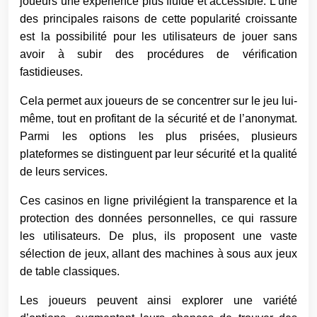
joueurs une expérience plus fluide et accessible. L’une
des principales raisons de cette popularité croissante
est la possibilité pour les utilisateurs de jouer sans
avoir à subir des procédures de vérification
fastidieuses.
Cela permet aux joueurs de se concentrer sur le jeu lui-
même, tout en profitant de la sécurité et de l’anonymat.
Parmi les options les plus prisées, plusieurs
plateformes se distinguent par leur sécurité et la qualité
de leurs services.
Ces casinos en ligne privilégient la transparence et la
protection des données personnelles, ce qui rassure
les utilisateurs. De plus, ils proposent une vaste
sélection de jeux, allant des machines à sous aux jeux
de table classiques.
Les joueurs peuvent ainsi explorer une variété