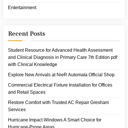
Entertainment
Recent Posts
Student Resource for Advanced Health Assessment
and Clinical Diagnosis in Primary Care 7th Edition pdf
with Clinical Knowledge
Explore New Arrivals at NieR Automata Official Shop
Commercial Electrical Fixture Installation for Offices
and Retail Spaces
Restore Comfort with Trusted AC Repair Gresham
Services
Hurricane Impact Windows A Smart Choice for
Hurricane-Prone Areas