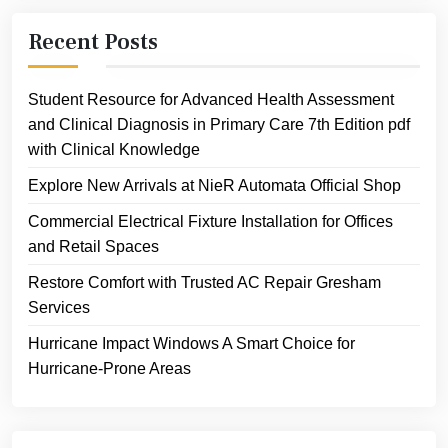
Recent Posts
Student Resource for Advanced Health Assessment
and Clinical Diagnosis in Primary Care 7th Edition pdf
with Clinical Knowledge
Explore New Arrivals at NieR Automata Official Shop
Commercial Electrical Fixture Installation for Offices
and Retail Spaces
Restore Comfort with Trusted AC Repair Gresham
Services
Hurricane Impact Windows A Smart Choice for
Hurricane-Prone Areas