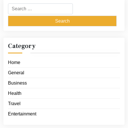
Search
for:
Category
Home
General
Business
Health
Travel
Entertainment