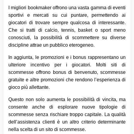
I migliori bookmaker offrono una vasta gamma di eventi
sportivi e mercati su cui puntare, permettendo ai
giocatori di trovare sempre qualcosa di interessante.
Che si tratti di calcio, tennis, basket o sport meno
conosciuti, la possibilità di scommettere su diverse
discipline attrae un pubblico eterogeneo.
In aggiunta, le promozioni e i bonus rappresentano un
ulteriore incentivo per i giocatori. Molti siti di
scommesse offrono bonus di benvenuto, scommesse
gratuite e altre promozioni che rendono l’esperienza di
gioco più allettante.
Questo non solo aumenta le possibilità di vincita, ma
consente anche di esplorare nuove tipologie di
scommesse senza rischiare troppo capitale. La qualità
dell’assistenza clienti è un altro criterio determinante
nella scelta di un sito di scommesse.