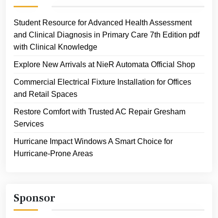
Student Resource for Advanced Health Assessment
and Clinical Diagnosis in Primary Care 7th Edition pdf
with Clinical Knowledge
Explore New Arrivals at NieR Automata Official Shop
Commercial Electrical Fixture Installation for Offices
and Retail Spaces
Restore Comfort with Trusted AC Repair Gresham
Services
Hurricane Impact Windows A Smart Choice for
Hurricane-Prone Areas
Sponsor