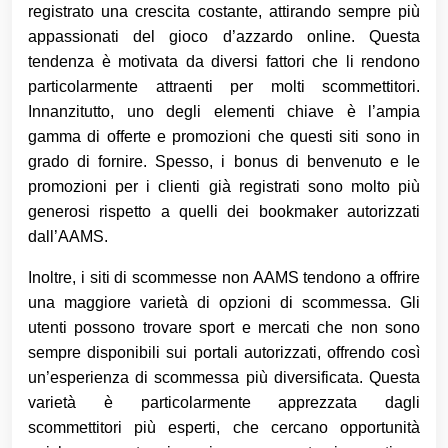
registrato una crescita costante, attirando sempre più
appassionati del gioco d’azzardo online. Questa
tendenza è motivata da diversi fattori che li rendono
particolarmente attraenti per molti scommettitori.
Innanzitutto, uno degli elementi chiave è l’ampia
gamma di offerte e promozioni che questi siti sono in
grado di fornire. Spesso, i bonus di benvenuto e le
promozioni per i clienti già registrati sono molto più
generosi rispetto a quelli dei bookmaker autorizzati
dall’AAMS.
Inoltre, i siti di scommesse non AAMS tendono a offrire
una maggiore varietà di opzioni di scommessa. Gli
utenti possono trovare sport e mercati che non sono
sempre disponibili sui portali autorizzati, offrendo così
un’esperienza di scommessa più diversificata. Questa
varietà è particolarmente apprezzata dagli
scommettitori più esperti, che cercano opportunità