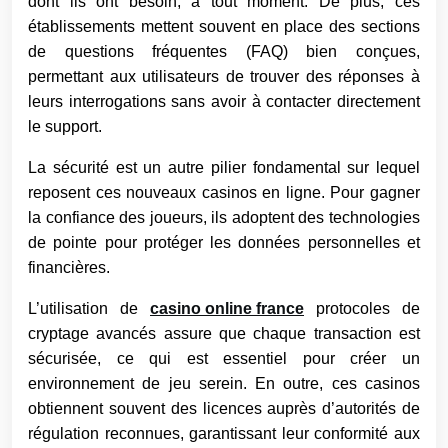
dont ils ont besoin, à tout moment. De plus, ces
établissements mettent souvent en place des sections
de questions fréquentes (FAQ) bien conçues,
permettant aux utilisateurs de trouver des réponses à
leurs interrogations sans avoir à contacter directement
le support.
La sécurité est un autre pilier fondamental sur lequel
reposent ces nouveaux casinos en ligne. Pour gagner
la confiance des joueurs, ils adoptent des technologies
de pointe pour protéger les données personnelles et
financières.
L’utilisation de
casino online france
protocoles de
cryptage avancés assure que chaque transaction est
sécurisée, ce qui est essentiel pour créer un
environnement de jeu serein. En outre, ces casinos
obtiennent souvent des licences auprès d’autorités de
régulation reconnues, garantissant leur conformité aux