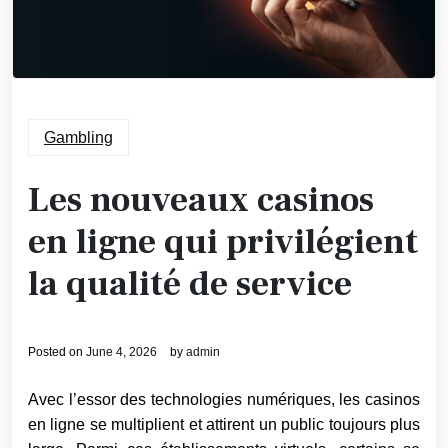
Gambling
Les nouveaux casinos
en ligne qui privilégient
la qualité de service
Posted on
June 4, 2026
by
admin
Avec l’essor des technologies numériques, les casinos
en ligne se multiplient et attirent un public toujours plus