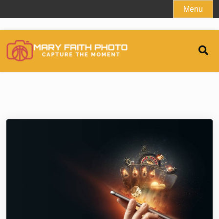
Skip
Menu
to
content